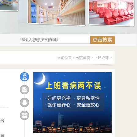
当前位置：
医院首页
>
上环取环
>
房
宫腔