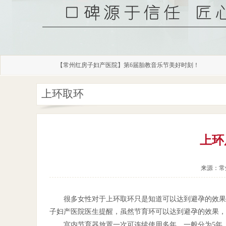
常州红房子医院
聚心共行，拓耕新程丨我院召开2023年总结暨优秀员工表彰大
一起接好“孕”！我院喜迎新年第一波龙凤胎“龙宝宝”！
【常州红房子妇产医院】第6届胎教音乐节美好时刻！
上海复旦大学附属妇产科医院教授将来我院亲诊
常州红房子医院收获了许多患者的信赖
常州红房子医院-热烈欢迎上海知名妇科医师来我院坐诊
上环取环
常州红房子医院-三孩生育政策要来了，你会生三胎吗?
常州红房子医院
聚心共行，拓耕新程丨我院召开2023年总结暨优秀员工表彰大
上环
来源：常
很多女性对于上环取环只是知道可以达到避孕的效果，
子妇产医院医生提醒，虽然节育环可以达到避孕的效果，
宫内节育器放置一次可连续使用多年，一般分为5年、1