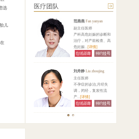
<
医疗团队
虑选
范燕燕
Fan yanyan
胎儿
副主任医师
产科高危妊娠的诊断和
治疗，对产前检查、高
在
危妊娠...
[详情]
刘舟静
Liu zhoujing
主任医师
不孕症的诊治;月经失
调，闭经，复发性流
产...
[详情]