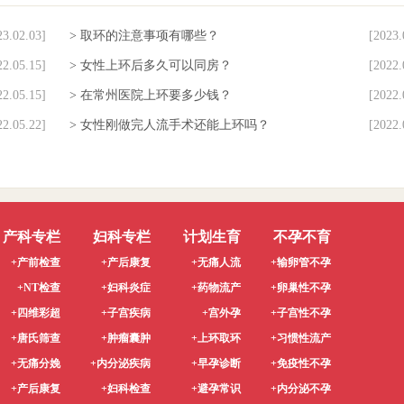
23.02.03]
> 取环的注意事项有哪些？
[2023.
22.05.15]
> 女性上环后多久可以同房？
[2022.
22.05.15]
> 在常州医院上环要多少钱？
[2022.
22.05.22]
> 女性刚做完人流手术还能上环吗？
[2022.
产科专栏
妇科专栏
计划生育
不孕不育
+产前检查
+产后康复
+无痛人流
+输卵管不孕
+NT检查
+妇科炎症
+药物流产
+卵巢性不孕
+四维彩超
+子宫疾病
+宫外孕
+子宫性不孕
+唐氏筛查
+肿瘤囊肿
+上环取环
+习惯性流产
+无痛分娩
+内分泌疾病
+早孕诊断
+免疫性不孕
+产后康复
+妇科检查
+避孕常识
+内分泌不孕