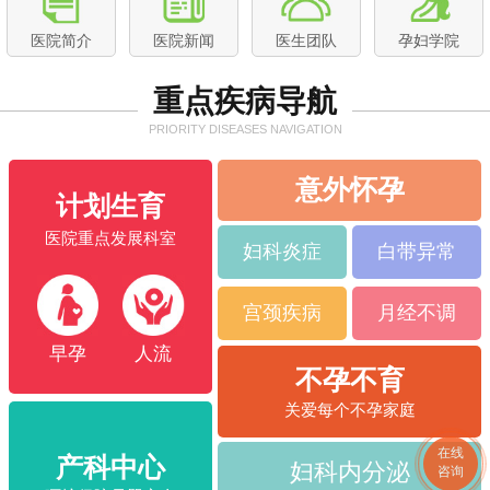
2019年4月 常州红房子妇产医院春季胎教..
医院简介
医院新闻
医生团队
孕妇学院
坐月子吃出“五星级米其林”味道，常州红..
重点疾病导航
展员工风采、现文化魅力 ▏大友医疗第三..
PRIORITY DISEASES NAVIGATION
意外怀孕
计划生育
医院重点发展科室
妇科炎症
白带异常
宫颈疾病
月经不调
早孕
人流
不孕不育
关爱每个不孕家庭
在线
产科中心
妇科内分泌
咨询