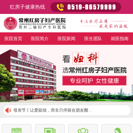
红房子健康热线
医院首页
医院简介
医院新闻
医生团队
就医指南
母亲节丨让爱延续，而非只停留在朋友圈 ..
孕动春色·乐动龙城 2019常州红房子春季..
终于来了！卫健委公布首批913家无痛分娩..