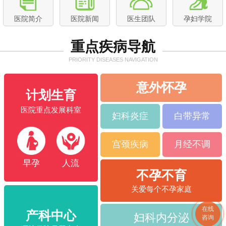
2019年4月 常州红房子妇产医院春季胎教..
医院简介
医院新闻
医生团队
孕妇学院
坐月子吃出“五星级米其林”味道，常州红..
重点疾病导航
展员工风采、现文化魅力 ▏大友医疗第三..
PRIORITY DISEASES NAVIGATION
意外怀孕
计划生育
医院重点发展科室
妇科炎症
白带异常
宫颈疾病
月经不调
早孕
人流
不孕不育
关爱每个不孕家庭
在线
产科中心
妇科内分泌
咨询