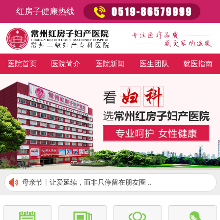
红房子健康热线
医院首页
医院简介
医院新闻
医生团队
就医指南
母亲节丨让爱延续，而非只停留在朋友圈 ..
孕动春色·乐动龙城 2019常州红房子春季..
终于来了！卫健委公布首批913家无痛分娩..